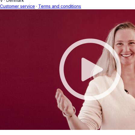
V
·
Denmark
Customer service
·
Terms and conditions