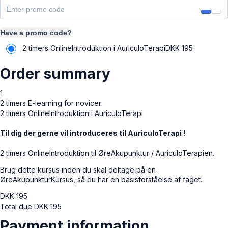
Have a promo code?
2 timers OnlineIntroduktion i AuriculoTerapi
DKK
195
Order summary
1
2 timers E-learning for novicer
2 timers OnlineIntroduktion i AuriculoTerapi
Til dig der gerne vil introduceres til AuriculoTerapi !
2 timers OnlineIntroduktion til ØreAkupunktur / AuriculoTerapien.
Brug dette kursus inden du skal deltage på en
ØreAkupunkturKursus, så du har en basisforståelse af faget.
DKK
195
Total due
DKK
195
Payment information