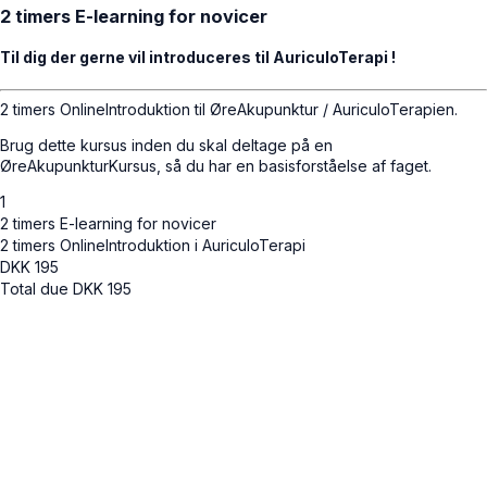
2 timers E-learning for novicer
Til dig der gerne vil introduceres til AuriculoTerapi !
2 timers OnlineIntroduktion til ØreAkupunktur / AuriculoTerapien.
Brug dette kursus inden du skal deltage på en
ØreAkupunkturKursus, så du har en basisforståelse af faget.
1
2 timers E-learning for novicer
2 timers OnlineIntroduktion i AuriculoTerapi
DKK
195
Total due
DKK
195