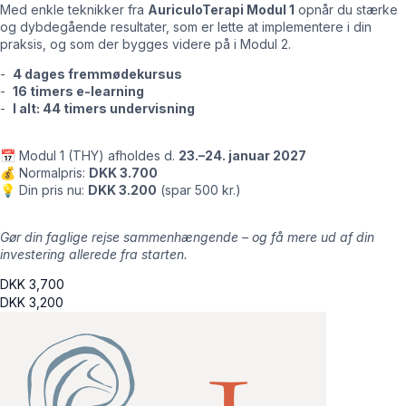
Med enkle teknikker fra
AuriculoTerapi Modul 1
opnår du stærke
og dybdegående resultater, som er lette at implementere i din
praksis, og som der bygges videre på i Modul 2.
-
4 dages fremmødekursus
-
16 timers e-learning
-
I alt: 44 timers undervisning
📅 Modul 1 (THY) afholdes d.
23.–24. januar 2027
💰 Normalpris:
DKK 3.700
💡 Din pris nu:
DKK 3.200
(spar 500 kr.)
Gør din faglige rejse sammenhængende – og få mere ud af din
investering allerede fra starten.
DKK
3,700
DKK
3,200