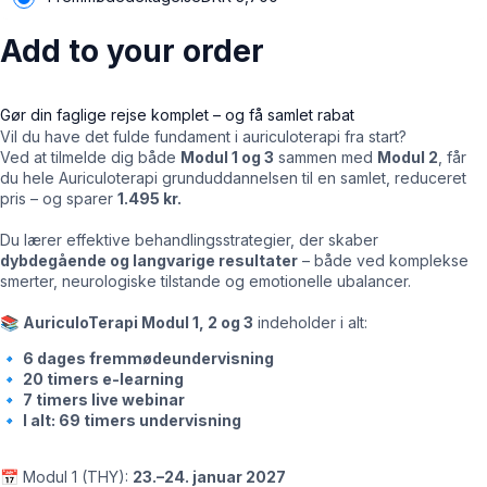
Add to your order
Gør din faglige rejse komplet – og få samlet rabat
Vil du have det fulde fundament i auriculoterapi fra start?
Ved at tilmelde dig både
Modul 1 og 3
sammen med
Modul 2
, får
du hele Auriculoterapi grunduddannelsen til en samlet, reduceret
pris – og sparer
1.495 kr.
Du lærer effektive behandlingsstrategier, der skaber
dybdegående og langvarige resultater
– både ved komplekse
smerter, neurologiske tilstande og emotionelle ubalancer.
📚
AuriculoTerapi Modul 1, 2 og 3
indeholder i alt:
🔹
6 dages fremmødeundervisning
🔹
20 timers e-learning
🔹
7 timers live webinar
🔹
I alt: 69 timers undervisning
📅 Modul 1 (THY):
23.–24. januar 2027