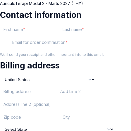
AuriculoTerapi Modul 2 - Marts 2027 (THY)
Contact information
First name
Last name
Email for order confirmation
We'll send your receipt and other important info to this email.
Billing address
Billing address
Add Line 2
Address line 2 (optional)
Zip code
City