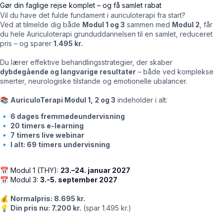
Gør din faglige rejse komplet – og få samlet rabat
Vil du have det fulde fundament i auriculoterapi fra start?
Ved at tilmelde dig både
Modul 1 og 3
sammen med
Modul 2
, får
du hele Auriculoterapi grunduddannelsen til en samlet, reduceret
pris – og sparer
1.495 kr.
Du lærer effektive behandlingsstrategier, der skaber
dybdegående og langvarige resultater
– både ved komplekse
smerter, neurologiske tilstande og emotionelle ubalancer.
📚
AuriculoTerapi Modul 1, 2 og 3
indeholder i alt:
🔹
6 dages fremmødeundervisning
🔹
20 timers e-learning
🔹
7 timers live webinar
🔹
I alt: 69 timers undervisning
📅 Modul 1 (THY):
23.–24. januar 2027
📅 Modul 3:
3.-5. september 2027
💰
Normalpris: 8.695 kr.
💡
Din pris nu: 7.200 kr.
(spar 1.495 kr.)